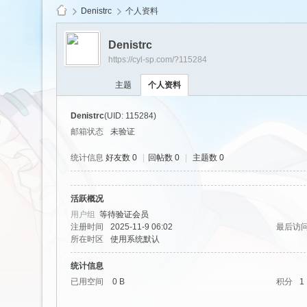
Denistrc
个人资料
Denistrc
https://cyl-sp.com/?115284
cy
主题
个人资料
Denistrc
(UID: 115284)
邮箱状态
未验证
统计信息
好友数 0
|
回帖数 0
|
主题数 0
活跃概况
Ls
用户组
等待验证会员
注册时间
2025-11-9 06:02
最后访
所在时区
使用系统默认
统计信息
已用空间
0 B
积分
1