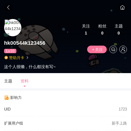
关注
粉丝
主题
1
0
0
hk00544k123456
关注
Lv10
赞助月卡
这个人很懒，什么都没有写~
主题
资料
影响力
UID
1723
扩展用户组
新手上路