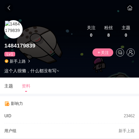
关注
粉丝
主题
0
8
0
1484179839
关注
Lv1
新手上路
这个人很懒，什么都没有写~
主题
资料
影响力
UID
23462
用户组
新手上路