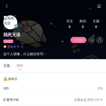
关注
粉丝
主题
0
0
0
我死无语
关注
Lv10
赞助年卡
这个人很懒，什么都没有写~
主题
资料
影响力
UID
274
扩展用户组
注册会员,
赞助小年卡