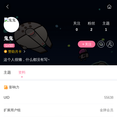
关注
粉丝
主题
0
2
1
鬼鬼
关注
Lv10
赞助月卡
这个人很懒，什么都没有写~
主题
资料
影响力
UID
55638
扩展用户组
金牌会员