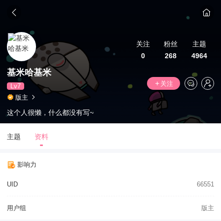
关注
粉丝
主题
0
268
4964
基米哈基米
关注
Lv7
版主
这个人很懒，什么都没有写~
主题
资料
影响力
UID
66551
用户组
版主