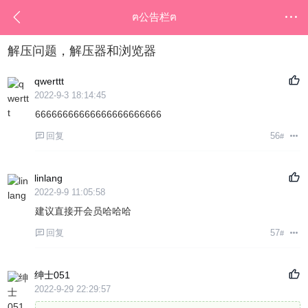
ฅ公告栏ฅ
解压问题，解压器和浏览器
qwerttt
2022-9-3 18:14:45
66666666666666666666666
回复
56
#
linlang
2022-9-9 11:05:58
建议直接开会员哈哈哈
回复
57
#
绅士051
2022-9-29 22:29:57