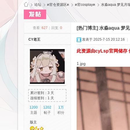
论坛
ฅ官仓资源区ฅ
ฅ官cosplayฅ
水淼aqua 梦见月瑞希
[热门博主]
水淼aqua 梦见
查看:
627
|
回复:
0
cy
CY老王
发表于 2025-7-15 20:12:16
|
此资源由cyLsp官网储
1.jpg
Ls
累计签到：3 天
连续签到：1 天
1200
1202
1万
主题
帖子
积分
版主