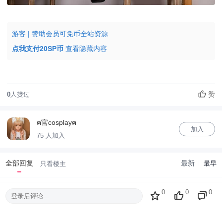
游客 | 赞助会员可免币全站资源
点我支付20SP币
查看隐藏内容
赞
0
人赞过
ฅ官cosplayฅ
加入
75 人加入
全部回复
最新
最早
只看楼主
0
0
0
登录后评论...