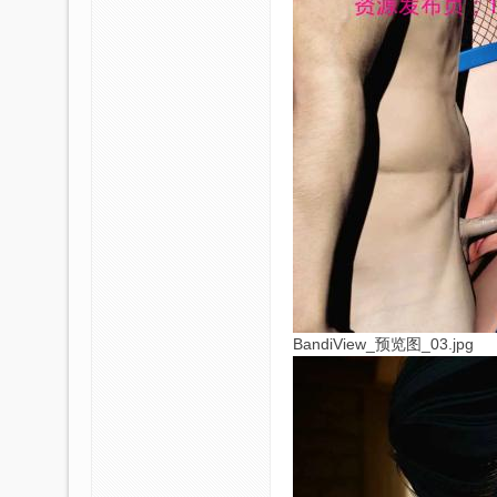
区
BandiView_预览图_03.jpg