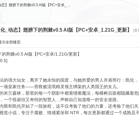
】翅膀下的荆棘v0.5 AI版【PC+安卓_ ...
化_动态】翅膀下的荆棘v0.5 AI版【PC+安卓_1.21G_更新】
[复
显示全部楼层
荆棘v0.5 AI版【PC+安卓/1.21G/更新】
0.5]
法的强大仙女，离开了她永恒的国度，与她所爱的男人并肩而行：凯伦，
一项皇家任务——营救被流氓精灵领主绑架的人类国王的女儿。
的米兰森林，那里的每一个阴影中都萦绕着魔法，每棵树后面都隐藏着危
，一个怪诞但又奇特的智慧人，声称自己知道唯一的安全道路。
内斯和凯伦开始了一段旅程，这不仅考验了他们的力量，还考验了他们关
视觉小说，专注于腐败、情感紧张和 NTR，每次更新都通过一个成熟且