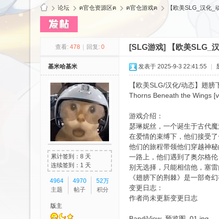
论坛
ฅ官仓资源区ฅ
ฅ官仓游戏ฅ
【欧美SLG_汉化_动态
[SLG游戏]
【欧美SLG_汉
查看:
478
|
回复:
0
cy
基米哈基米
发表于 2025-9-3 22:41:55
|
【欧美SLG/汉化/动态】翅膀下的
Thorns Beneath the Wings [v
游戏介绍：
瑟琳妮丝，一个诞生于古代魔
在爱情的束缚下，他们接受了
他们的旅程带领他们穿越神秘
Ls
累计签到：8 天
一路上，他们遇到了奥尔格伦
连续签到：1 天
别无选择，只能相信他，塞雷
《翅膀下的荆棘》是一部奇幻
4964
4970
52万
变更日志：
主题
帖子
积分
作者尚未更新变更日志
版主
BandiView_预览图_01.jpg