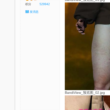
积分
529942
发消息
p
社
BandiView_预览图_02.jpg