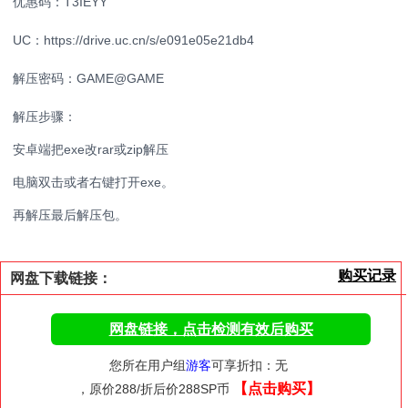
优惠码：T3IEYY
UC：https://drive.uc.cn/s/e091e05e21db4
解压密码：GAME@GAME
解压步骤：
安卓端把exe改rar或zip解压
电脑双击或者右键打开exe。
再解压最后解压包。
购买记录
网盘下载链接：
网盘链接，点击检测有效后购买
您所在用户组
游客
可享折扣：无
【点击购买】
，原价288/折后价288SP币