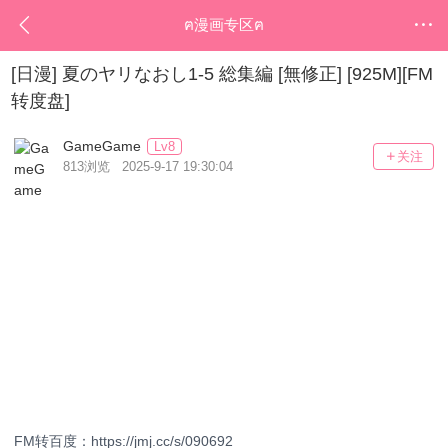
ฅ漫画专区ฅ
[日漫] 夏のヤリなおし1-5 総集編 [無修正] [925M][FM
转度盘]
GameGame
Lv8
关注
813浏览 2025-9-17 19:30:04
FM转百度：https://jmj.cc/s/090692