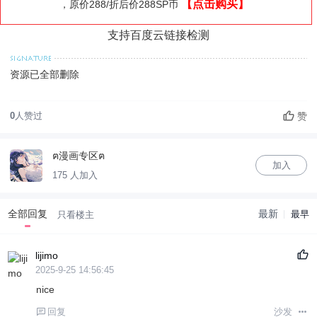
【点击购买】
，原价288/折后价288SP币
支持百度云链接检测
资源已全部删除
赞
0
人赞过
ฅ漫画专区ฅ
加入
175 人加入
全部回复
最新
最早
只看楼主
lijimo
2025-9-25 14:56:45
nice
回复
沙发