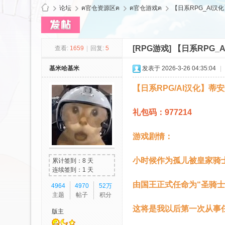
论坛
ฅ官仓资源区ฅ
ฅ官仓游戏ฅ
【日系RPG_AI汉化】
[RPG游戏]
【日系RPG_A
查看:
1659
|
回复:
5
cy
基米哈基米
发表于 2026-3-26 04:35:04
|
【日系RPG/AI汉化】蒂安娜
礼包码：977214
游戏剧情：
Ls
小时候作为孤儿被皇家骑
累计签到：8 天
连续签到：1 天
由国王正式任命为“圣骑士
4964
4970
52万
主题
帖子
积分
这将是我以后第一次从事
版主