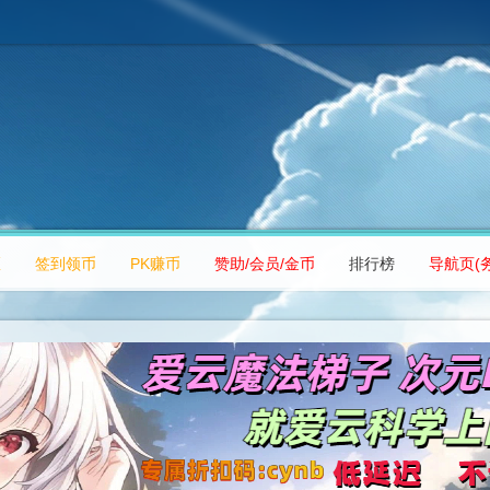
区
签到领币
PK赚币
赞助/会员/金币
排行榜
导航页(