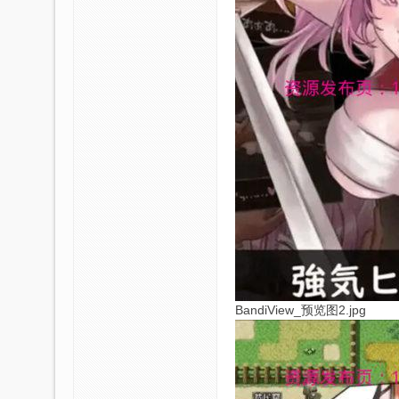
区
BandiView_预览图2.jpg