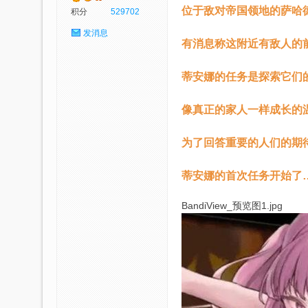
位于敌对帝国领地的萨哈
积分
529702
发消息
p
有消息称这附近有敌人的
蒂安娜的任务是探索它们的
像真正的家人一样成长的
为了回答重要的人们的期
社
蒂安娜的首次任务开始了
BandiView_预览图1.jpg