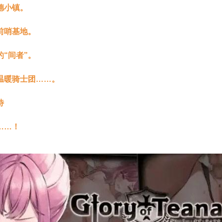
德小镇。
前哨基地。
“间者”。
温暖骑士团……。
待
……！