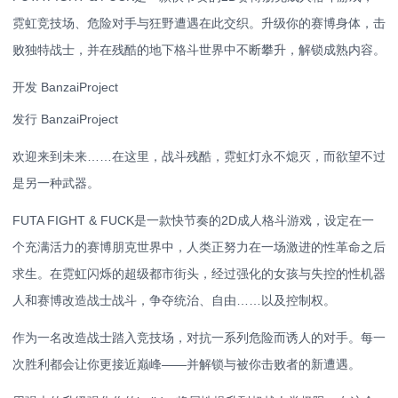
霓虹竞技场、危险对手与狂野遭遇在此交织。升级你的赛博身体，击
败独特战士，并在残酷的地下格斗世界中不断攀升，解锁成熟内容。
开发 BanzaiProject
发行 BanzaiProject
欢迎来到未来……在这里，战斗残酷，霓虹灯永不熄灭，而欲望不过
是另一种武器。
FUTA FIGHT & FUCK是一款快节奏的2D成人格斗游戏，设定在一
个充满活力的赛博朋克世界中，人类正努力在一场激进的性革命之后
求生。在霓虹闪烁的超级都市街头，经过强化的女孩与失控的性机器
人和赛博改造战士战斗，争夺统治、自由……以及控制权。
作为一名改造战士踏入竞技场，对抗一系列危险而诱人的对手。每一
次胜利都会让你更接近巅峰——并解锁与被你击败者的新遭遇。