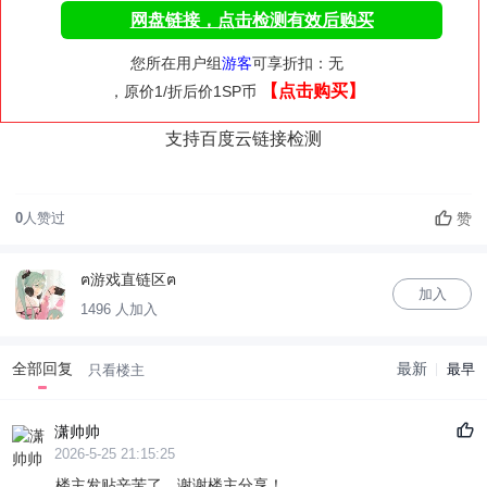
网盘链接，点击检测有效后购买
您所在用户组
游客
可享折扣：无
【点击购买】
，原价1/折后价1SP币
支持百度云链接检测
赞
0
人赞过
ฅ游戏直链区ฅ
加入
1496 人加入
全部回复
最新
最早
只看楼主
潇帅帅
2026-5-25 21:15:25
楼主发贴辛苦了，谢谢楼主分享！