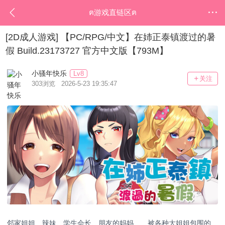
ฅ游戏直链区ฅ
[2D成人游戏]
【PC/RPG/中文】在姉正泰镇渡过的暑
假 Build.23173727 官方中文版【793M】
小骚年快乐
Lv8
关注
303浏览 2026-5-23 19:35:47
邻家姐姐、辣妹、学生会长、朋友的妈妈……被各种大姐姐包围的