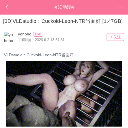
ฅ3D动漫ฅ
[3D]VLDstudio：Cuckold-Leon-NTR当面奸 [1.47GB]
yohoho
Lv8
关注
116浏览 2026-6-2 18:57:31
VLDstudio：Cuckold-Leon-NTR当面奸