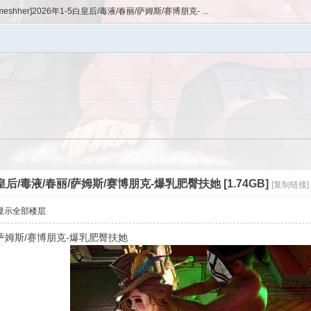
smeshher]2026年1-5白皇后/毒液/春丽/萨姆斯/赛博朋克- ...
-5白皇后/毒液/春丽/萨姆斯/赛博朋克-爆乳肥臀扶她 [1.74GB]
[复制链接]
显示全部楼层
丽/萨姆斯/赛博朋克-爆乳肥臀扶她