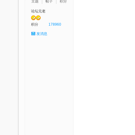
主题
帖子
积分
论坛元老
p
积分
178960
发消息
社