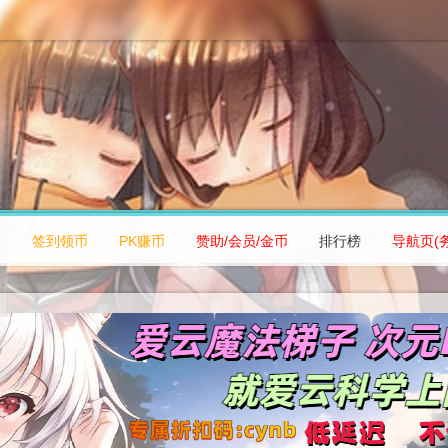
区
签到领币
PK赚币
赞助/会员/金币
排行榜
导航页(