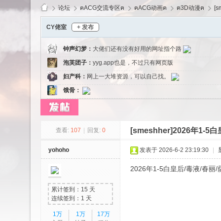
论坛
ฅACG交流专区ฅ
ฅACG动画ฅ
ฅ3D动漫ฅ
[
CY佬室
+ 发布
钟声幻梦
：
大佬们还有没有好用的网址指个路
cy
泡芙团子
：
yyg.app也是，不过只有网页版
妇产科
：
网上一大堆资源，可以自己找。
饿骨
：
1299884330
：
大佬们还有没有其他类似网站
妇产科
：
其实可以把这个软件当备用的
[smeshher]2026年1
查看:
107
|
回复:
0
Ls
yohoho
发表于 2026-6-2 23:19:30
|
2026年1-5白皇后/毒液/春
累计签到：15 天
连续签到：1 天
1万
1万
17万