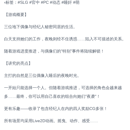
▫️标签：#SLG #官中 #PC #动态 #睡奸 #萌
【游戏概要】
三位地下偶像与经纪人秘密同居的生活。
白天支持她们的工作，夜晚则经不住诱惑……陷入不可描述的关系。
随着游戏进度推进，与偶像们的"特别"事件将陆续解锁！
【讲究的亮点】
主打的自然是三位偶像入睡后的夜晚时光。
一开始只能选择一个人。但随着游戏推进，可选择的角色会越来越
多……最终，你可以用自己喜欢的组合向她们"夜袭"！
更有乐趣——收录了包含经纪人在内的四人奖励CG多张！
所有场景均采用Live2D动画。摇曳、动作、感受……