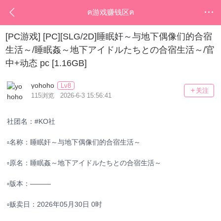
ฅ游戏赚钱区ฅ
[PC游戏]
[PC][SLG/2D]睡眠奸～与地下偶像们的合宿
生活～/睡眠姦～地下アイドルたちとの合宿生活～/官
中+动态 pc [1.16GB]
yohoho
Lv8
关注
115浏览 2026-6-3 15:56:41
社团名：#KO社
▫️名称：睡眠奸～与地下偶像们的合宿生活～
▫️原名：睡眠姦～地下アイドルたちとの合宿生活～
▫️版本：———
▫️贩卖日：2026年05月30日 0时