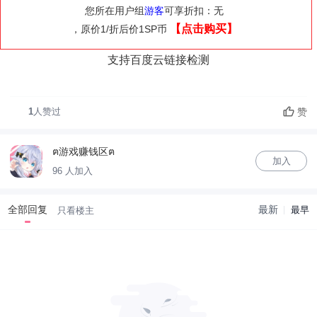
您所在用户组
游客
可享折扣：无
【点击购买】
，原价1/折后价1SP币
支持百度云链接检测
赞
1
人赞过
ฅ游戏赚钱区ฅ
加入
96 人加入
全部回复
最新
最早
只看楼主