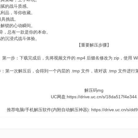
细腻的战斗质感。
战利品，等你收藏。
极具挑战。
味解锁的心动瞬间。
迥异，总有一款是你的本命。
感的沉浸式战斗体验。
【重要解压步骤】
第一步：下载完成后，先将视频文件的 mp4 后缀名修改为 zip，使用 W
：第一次解压后，会得到一个内层的 .tmp 文件，请对该 .tmp 文件
解压码mg
UC网盘:https://drive.uc.cn/s/18da517f4e344
推荐电脑/手机解压软件(内附自动解压神器): https://drive.uc.cn/s/dd977