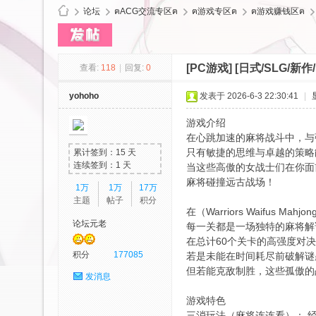
论坛
ฅACG交流专区ฅ
ฅ游戏专区ฅ
ฅ游戏赚钱区ฅ
[PC游戏]
[日式/SLG/新作/
查看:
118
|
回复:
0
cy
yohoho
发表于 2026-6-3 22:30:41
|
游戏介绍
在心跳加速的麻将战斗中，与强
只有敏捷的思维与卓越的策略
累计签到：15 天
连续签到：1 天
当这些高傲的女战士们在你面
麻将碰撞远古战场！
1万
1万
17万
主题
帖子
积分
在（Warriors Waifu
Ls
论坛元老
每一关都是一场独特的麻将解
在总计60个关卡的高强度对
积分
177085
若是未能在时间耗尽前破解谜
但若能克敌制胜，这些孤傲的
发消息
游戏特色
三消玩法（麻将连连看）： 