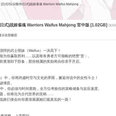
[日式/SLG/新作/日式]战姬雀魂 Warriors Waifus Mahjong ...
日式]战姬雀魂 Warriors Waifus Mahjong 官中版 [1.02GB]
[复制
显示全部楼层
悍的武士萌妹（Waifus）一决高下！
能为你赢取胜利……以及唯有勇者方可领略的绝赞“赏：。
前逐渐卸下防备，那份独属的奖励将由你亲手开启。
s Mahjong）中，你将跨越时空与文化的界限，邂逅传说中的女性斗士！
谜博弈。
决中，你必须与时间赛跑，全方位考验你的策略储备与反应速度。
题，你将沦为古代世界的笑柄……
战姬们便会向你逐渐展露她们最真实的一面！
经典策略，上手即玩。