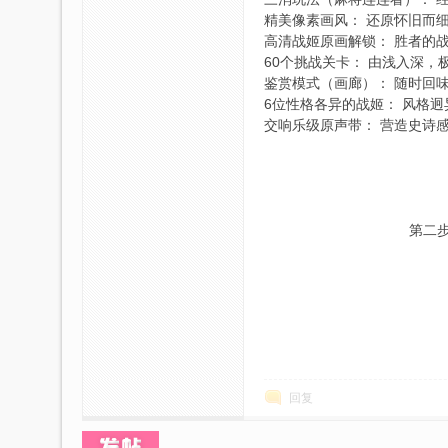
精美像素画风： 还原怀旧而
高清战姬原画解锁： 胜者的
p
60个挑战关卡： 由浅入深，
鉴赏模式（画廊）： 随时回
6位性格各异的战姬： 风格
交响乐级原声带： 营造史诗
第二步
社
回复