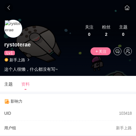
关注
粉丝
主题
0
2
0
rystoterae
关注
Lv1
新手上路
这个人很懒，什么都没有写~
主题
资料
影响力
UID
103418
用户组
新手上路