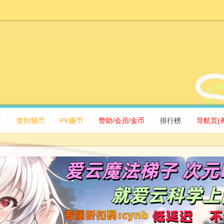
区
签到领币
PK赚币
赞助/会员/金币
排行榜
导航页(