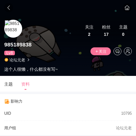
关注
粉丝
主题
2
17
0
985189838
关注
Lv8
论坛元老
这个人很懒，什么都没有写~
主题
资料
影响力
UID
10795
用户组
论坛元老