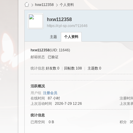
hxw112358
个人资料
hxw112358
https://cyl-sp.com/?11646
cy
主题
个人资料
hxw112358
(UID: 11646)
邮箱状态
已验证
统计信息
好友数 0
|
回帖数 108
|
主题数 0
活跃概况
Ls
用户组
注册会员
在线时间
87 小时
注册时
上次活动时间
2026-7-29 12:26
上次发
统计信息
已用空间
0 B
积分
3