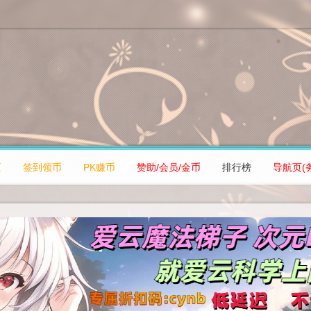
区
签到领币
PK赚币
赞助/会员/金币
排行榜
导航页(