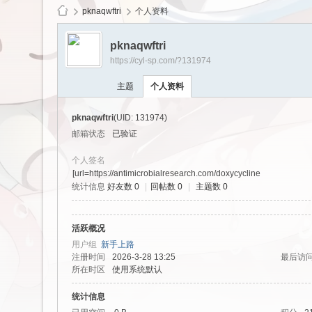
pknaqwftri
个人资料
pknaqwftri
https://cyl-sp.com/?131974
cy
主题
个人资料
pknaqwftri
(UID: 131974)
邮箱状态
已验证
个人签名
[url=https://antimicrobialresearch.com/doxycycline
统计信息
好友数 0
|
回帖数 0
|
主题数 0
Ls
活跃概况
用户组
新手上路
注册时间
2026-3-28 13:25
最后访
所在时区
使用系统默认
统计信息