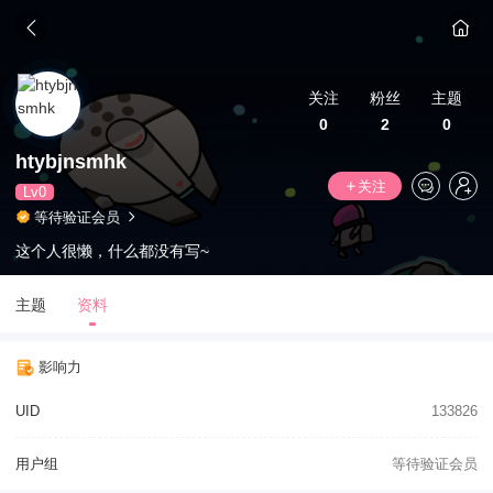
关注
粉丝
主题
0
2
0
htybjnsmhk
关注
Lv0
等待验证会员
这个人很懒，什么都没有写~
主题
资料
影响力
UID
133826
用户组
等待验证会员