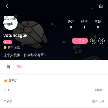
关注
粉丝
主题
0
1
0
vdtdhczgpk
关注
Lv1
新手上路
这个人很懒，什么都没有写~
主题
资料
影响力
UID
134151
用户组
新手上路