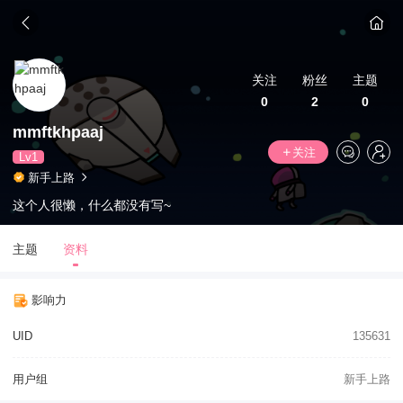
关注
粉丝
主题
0
2
0
mmftkhpaaj
关注
Lv1
新手上路
这个人很懒，什么都没有写~
主题
资料
影响力
UID
135631
用户组
新手上路