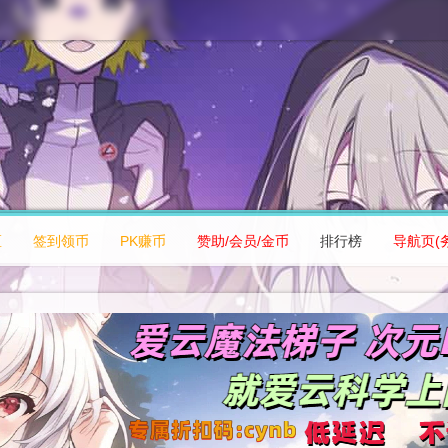
区
签到领币
PK赚币
赞助/会员/金币
排行榜
导航页(