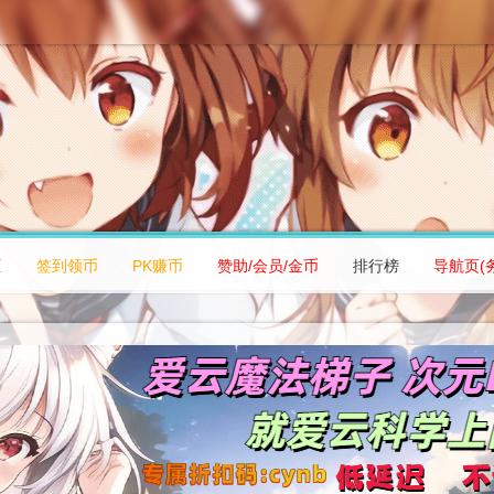
区
签到领币
PK赚币
赞助/会员/金币
排行榜
导航页(