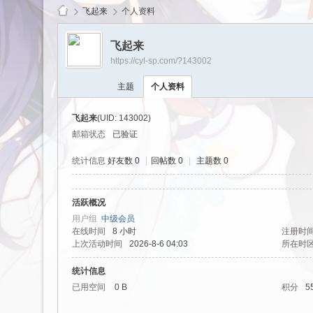
飞起来
个人资料
飞起来
https://cyl-sp.com/?143002
cy
主题
个人资料
飞起来
(UID: 143002)
邮箱状态
已验证
统计信息
好友数 0
|
回帖数 0
|
主题数 0
活跃概况
Ls
用户组
中级会员
在线时间
8 小时
注册时
上次活动时间
2026-8-6 04:03
所在时
统计信息
已用空间
0 B
积分
5