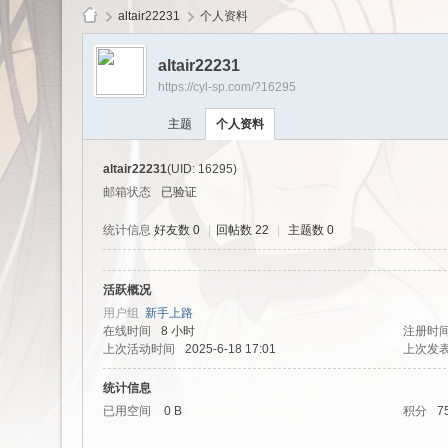
altair22231
个人资料
altair22231
https://cyl-sp.com/?16295
cy
主题
个人资料
altair22231
(UID: 16295)
邮箱状态
已验证
统计信息
好友数 0
|
回帖数 22
|
主题数 0
活跃概况
Ls
用户组
新手上路
在线时间
8 小时
注册时
上次活动时间
2025-6-18 17:01
上次发
统计信息
已用空间
0 B
积分
7