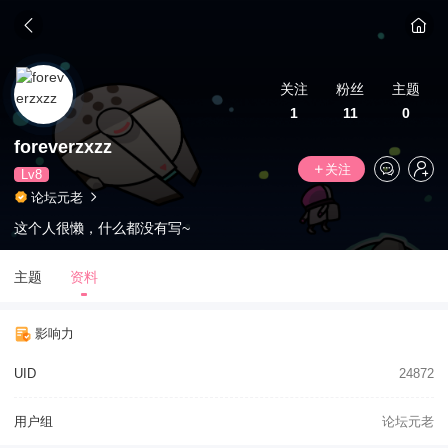
关注
粉丝
主题
1
11
0
foreverzxzz
关注
Lv8
论坛元老
这个人很懒，什么都没有写~
主题
资料
影响力
UID
24872
用户组
论坛元老