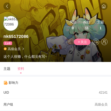
关注
粉丝
主题
0
11
1
nk65172086
关注
Lv4
高级会员
这个人很懒，什么都没有写~
主题
资料
影响力
UID
42141
用户组
高级会员