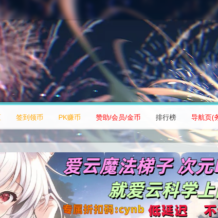
区
签到领币
PK赚币
赞助/会员/金币
排行榜
导航页(