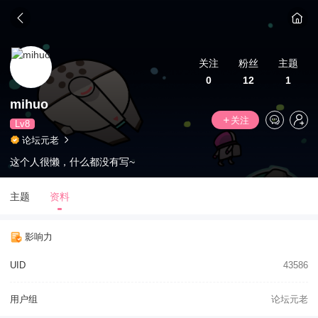
关注
粉丝
主题
0
12
1
mihuo
关注
Lv8
论坛元老
这个人很懒，什么都没有写~
主题
资料
影响力
UID
43586
用户组
论坛元老