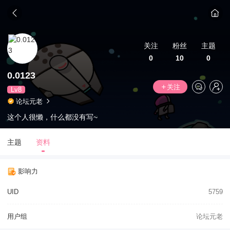
关注
粉丝
主题
0
10
0
0.0123
关注
Lv8
论坛元老
这个人很懒，什么都没有写~
主题
资料
影响力
UID
5759
用户组
论坛元老