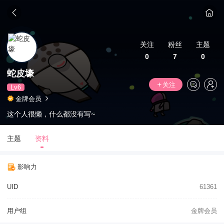
关注
粉丝
主题
0
7
0
蛇皮壕
关注
Lv6
金牌会员
这个人很懒，什么都没有写~
主题
资料
影响力
UID
61361
用户组
金牌会员