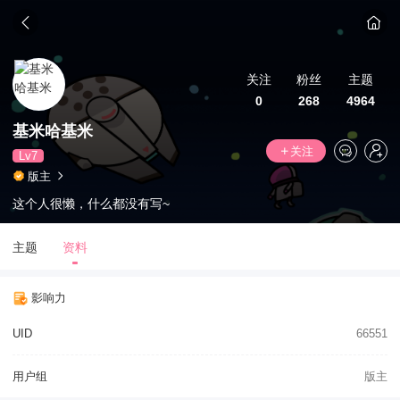
关注
粉丝
主题
0
268
4964
基米哈基米
关注
Lv7
版主
这个人很懒，什么都没有写~
主题
资料
影响力
UID
66551
用户组
版主