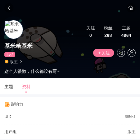
关注
粉丝
主题
0
268
4964
基米哈基米
关注
Lv7
版主
这个人很懒，什么都没有写~
主题
资料
影响力
UID
66551
用户组
版主