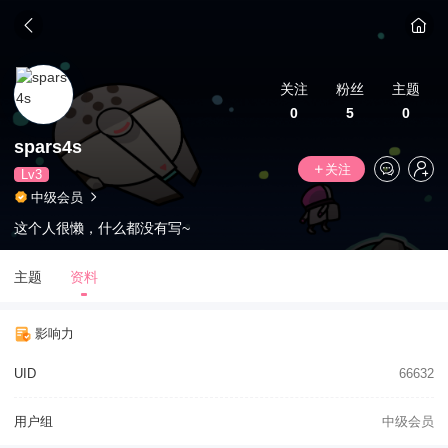
关注
粉丝
主题
0
5
0
spars4s
关注
Lv3
中级会员
这个人很懒，什么都没有写~
主题
资料
影响力
UID
66632
用户组
中级会员