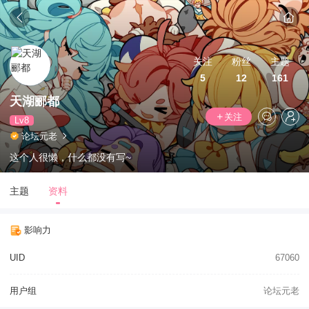
关注
粉丝
主题
5
12
161
天湖郦都
关注
Lv8
论坛元老
这个人很懒，什么都没有写~
主题
资料
影响力
UID
67060
用户组
论坛元老