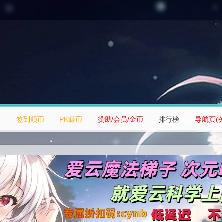
区
签到领币
PK赚币
赞助/会员/金币
排行榜
导航页(