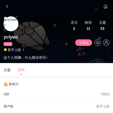
关注
粉丝
主题
2
11
33
yclywz
关注
Lv1
新手上路
这个人很懒，什么都没有写~
主题
资料
影响力
UID
70023
用户组
新手上路