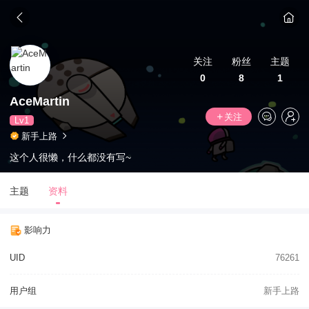
关注
粉丝
主题
0
8
1
AceMartin
关注
Lv1
新手上路
这个人很懒，什么都没有写~
主题
资料
影响力
UID
76261
用户组
新手上路