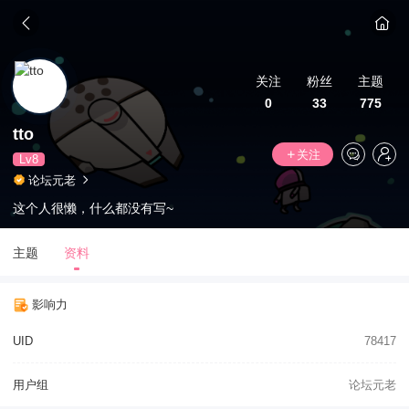
关注
粉丝
主题
0
33
775
tto
关注
Lv8
论坛元老
这个人很懒，什么都没有写~
主题
资料
影响力
UID
78417
用户组
论坛元老