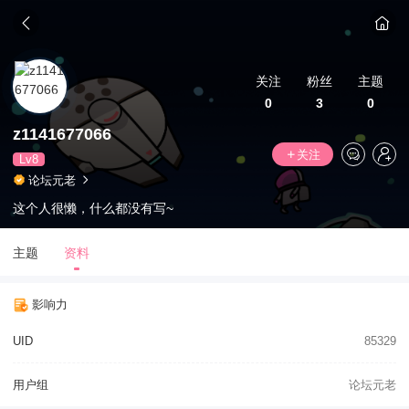
关注
粉丝
主题
0
3
0
z1141677066
关注
Lv8
论坛元老
这个人很懒，什么都没有写~
主题
资料
影响力
UID
85329
用户组
论坛元老