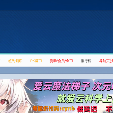
区
签到领币
PK赚币
赞助/会员/金币
排行榜
导航页(