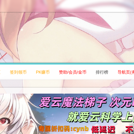
区
签到领币
PK赚币
赞助/会员/金币
排行榜
导航页(