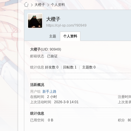
大橙子
个人资料
大橙子
https://cyl-sp.com/?90949
cy
主题
个人资料
大橙子
(UID: 90949)
邮箱状态
已验证
统计信息
好友数 0
|
回帖数 1
|
主题数 0
活跃概况
Ls
用户组
新手上路
在线时间
2 小时
注册时
上次活动时间
2026-3-9 14:01
上次发
统计信息
已用空间
0 B
积分
8