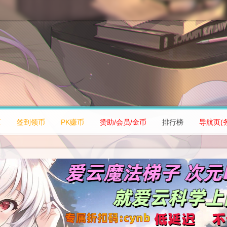
区
签到领币
PK赚币
赞助/会员/金币
排行榜
导航页(