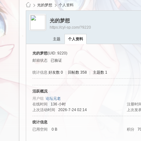
光的梦想
个人资料
光的梦想
https://cyl-sp.com/?9220
cy
主题
个人资料
光的梦想
(UID: 9220)
邮箱状态
已验证
统计信息
好友数 0
|
回帖数 358
|
主题数 1
活跃概况
Ls
用户组
论坛元老
在线时间
136 小时
注册时
上次活动时间
2026-7-24 02:14
上次发
统计信息
已用空间
0 B
积分
7