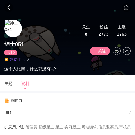
关注
粉丝
主题
8
2773
1763
绅士051
关注
Lv10
赞助年卡
这个人很懒，什么都没有写~
主题
资料
影响力
UID
2
扩展用户组
管理员,超级版主,版主,实习版主,网站编辑,信息监察员,审核员